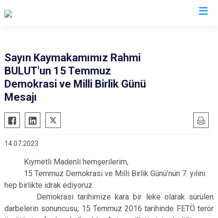
Elazığ
Sayın Kaymakamımız Rahmi
BULUT'un 15 Temmuz
Ağın
Keban
Demokrasi ve Milli Birlik Günü
Alacakaya
Kovancılar
Mesajı
Arıcak
Maden
Baskil
Palu
Karakoçan
Sivrice
14.07.2023
Kıymetli Madenli hemşerilerim,
15 Temmuz Demokrasi ve Milli Birlik Günü’nün 7. yılını
hep birlikte idrak ediyoruz.
Demokrasi tarihimize kara bir leke olarak sürülen
darbelerin sonuncusu, 15 Temmuz 2016 tarihinde FETÖ terör