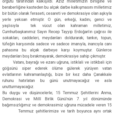
örgütü tarafından kalkışıldı. Aziz milletimizin birliğine ve
beraberliğine kasteden bu alçak darbe kalkışmasını milletimiz
bir bütün olarak feraseti, cesareti ve demokrasiye olan aşkıyla
yerle yeksan etmiştir. O gün, erkeği, kadını, genci ve
yaşlısıyla tek vücut olan kahraman milletimiz,
Cumhurbaşkanımız Sayın Recep Tayyip Erdoğan’ın çağrısı ile
sokakları, caddeleri, meydanları doldurarak; tankın, topun,
tüfeğin karşısında sadece ve sadece imanıyla, inancıyla canı
pahasına bu alçak darbeye karşı koymuştur. Günlerce
meydanları boş bırakmayarak, demokrasiye sahip çıkmıştır.
Vatanı, bayrağı ve ezanı uğruna, istiklali ve istikbali için
göğsünü siper ederek ölüme gülerek yürüyen vatan
evlatlarının kahramanlaştığı, bize bir kez daha Çanakkale
ruhunu hatırlatan bu günü unutmayacağız ve asla
unutturmayacağız.
Bu duygu ve düşüncelerle; 15 Temmuz Şehitlerini Anma,
Demokrasi ve Millî Birlik Günü’nün 7. yıl dönümünde
bağımsızlığımız ve demokrasimiz uğruna mücadele veren 15
Temmuz şehitlerimize ve tarih boyunca aynı ortak