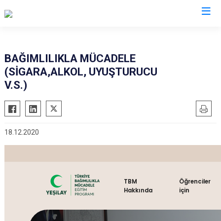
Elazığ
BAĞIMLILIKLA MÜCADELE
(SİGARA,ALKOL, UYUŞTURUCU
Ağın
Keban
V.S.)
Alacakaya
Kovancılar
Arıcak
Maden
Baskil
Palu
18.12.2020
Karakoçan
Sivrice