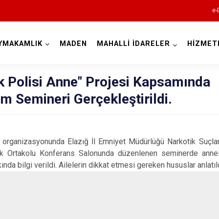
e-
YMAKAMLIK
MADEN
MAHALLİ İDARELER
HİZMET
Elazığ
ik Polisi Anne" Projesi Kapsamında
im Semineri Gerçekleştirildi.
izasyonunda Elazığ İl Emniyet Müdürlüğü Narkotik Suçlarl
rk Ortakolu Konferans Salonunda düzenlenen seminerde anne
ında bilgi verildi. Ailelerin dikkat etmesi gereken hususlar anlatıl
Ağın
Alacakaya
Arıcak