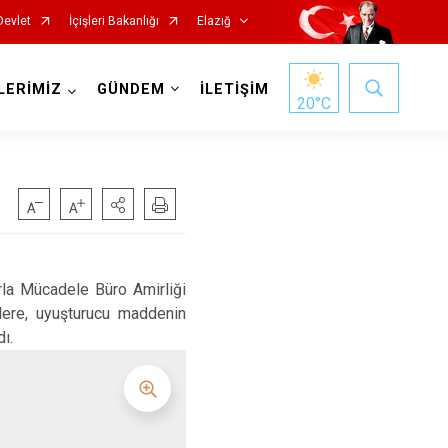
Devlet
İçişleri Bakanlığı
Elazığ
LERİMİZ
GÜNDEM
İLETİŞİM
20
°C
a Mücadele Büro Amirliği
lere, uyuşturucu maddenin
dı.
Keban
Kovancılar
Maden