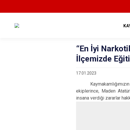
KA
“En İyi Narkot
İlçemizde Eğit
17.01.2023
Kaymakamlığımızın organ
ekiplerince, Maden Atatü
insana verdiği zararlar hakk